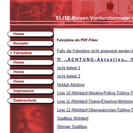
Falls die Fahrpläne nicht angezeigt werden 
!!! ...A C H T U N G - A k t u e l l e s... !!
nicht belegt 1
nicht belegt 2
Hofdult Altötting
Linie 10 (Mühldorf-Weiding-Polling-Tüßling-Te
Linie 11 (Mühldorf-Töging-Erharting-Winhörin
Linie 12 (Mühldorf-Oberneukirchen-Tüßling-Te
Stadtbus Mühldorf
Öttinger Stadtbus